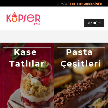
E-MAIL:
satis@kupser.info
Kase 
Pasta 
Tatlılar
Çeşitleri