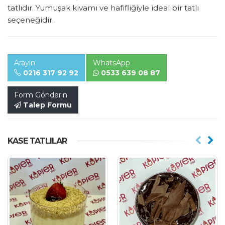
tatlıdır. Yumuşak kıvamı ve hafifliğiyle ideal bir tatlı
seçeneğidir.
Arayın
WhatsApp
0216 317 92 92
0533 639 08 87
Form Gönderin
Talep Formu
KASE TATLILAR