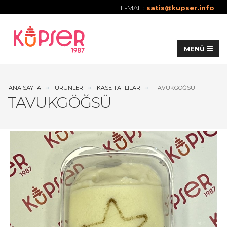
E-MAIL:
satis@kupser.info
ANA SAYFA
ÜRÜNLER
KASE TATLILAR
TAVUKGÖĞSÜ
TAVUKGÖĞSÜ