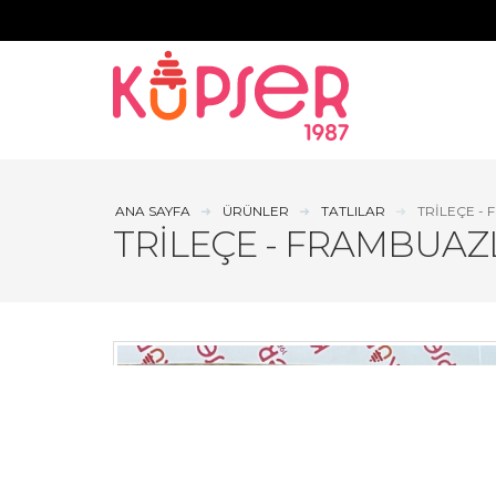
ANA SAYFA
ÜRÜNLER
TATLILAR
TRILEÇE -
TRILEÇE - FRAMBUAZ