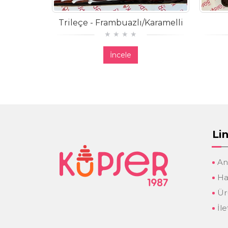
Trileçe - Frambuazlı/Karamelli
İncele
Lin
An
Ha
Ür
İle