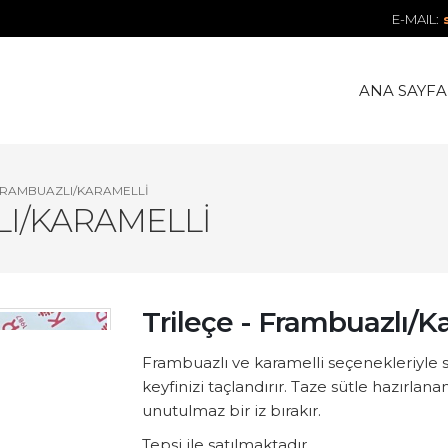
E-MAIL:
s
ANA SAYFA
 FRAMBUAZLI/KARAMELLI
LI/KARAMELLI
Trileçe - Frambuazlı/K
Frambuazlı ve karamelli seçenekleriyle sun
keyfinizi taçlandırır. Taze sütle hazırla
unutulmaz bir iz bırakır.
Tepsi ile satılmaktadır.