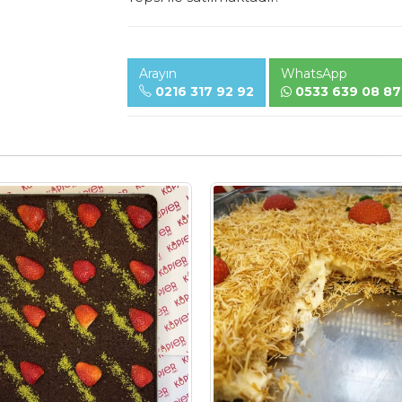
Arayın
WhatsApp
0216 317 92 92
0533 639 08 87