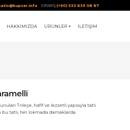
atis@kupser.info
SİPARİŞ:
(+90) 533 639 08 87
HAKKIMIZDA
İLETIŞIM
ÜRÜNLER
aramelli
ulan Trileçe, hafif ve lezzetli yapısıyla tatlı
nan bu tatlı, her lokmada damaklarda