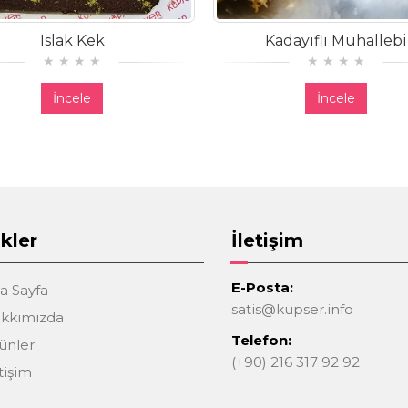
Islak Kek
Kadayıflı Muhallebi
İncele
İncele
kler
İletişim
E-Posta:
a Sayfa
satis@kupser.info
kkımızda
Telefon:
ünler
(+90) 216 317 92 92
tişim