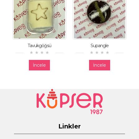
Tavukgöğsü
Supangle
İncele
İncele
Linkler