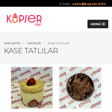
E-MAIL:
satis@kupser.info
ANA SAYFA
ÜRÜNLER
KASE TATLILAR
KASE TATLILAR