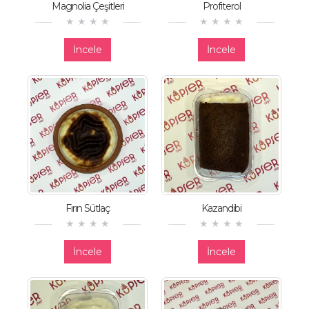
Magnolia Çeşitleri
Profiterol
İncele
İncele
Fırın Sütlaç
Kazandibi
İncele
İncele