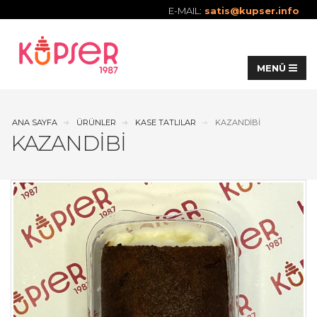
E-MAIL:
satis@kupser.info
ANA SAYFA
ÜRÜNLER
KASE TATLILAR
KAZANDIBI
KAZANDIBI