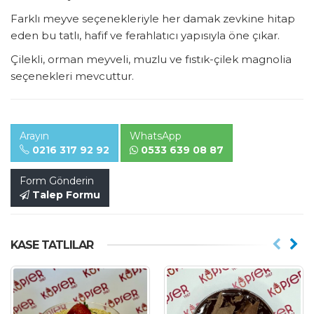
Farklı meyve seçenekleriyle her damak zevkine hitap
eden bu tatlı, hafif ve ferahlatıcı yapısıyla öne çıkar.
Çilekli, orman meyveli, muzlu ve fıstık-çilek magnolia
seçenekleri mevcuttur.
Arayın
WhatsApp
0216 317 92 92
0533 639 08 87
Form Gönderin
Talep Formu
KASE TATLILAR