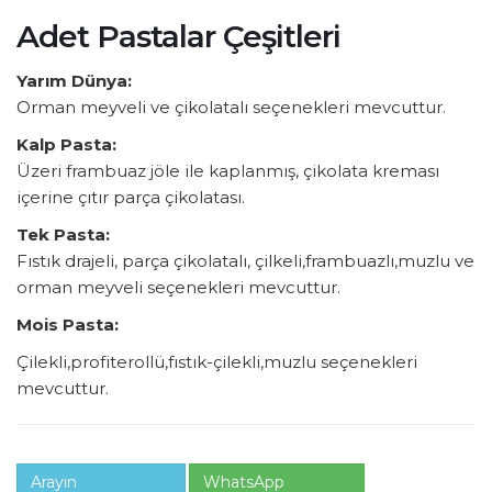
Adet Pastalar Çeşitleri
Yarım Dünya:
Orman meyveli ve çikolatalı seçenekleri mevcuttur.
Kalp Pasta:
Üzeri frambuaz jöle ile kaplanmış, çikolata kreması
içerine çıtır parça çikolatası.
Tek Pasta:
Fıstık drajeli, parça çikolatalı, çilkeli,frambuazlı,muzlu ve
orman meyveli seçenekleri mevcuttur.
Mois Pasta:
Çilekli,profiterollü,fıstık-çilekli,muzlu seçenekleri
mevcuttur.
Arayın
WhatsApp